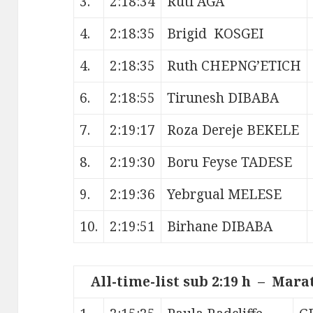
3.
2:18:34
Ruti AGA
4.
2:18:35
Brigid KOSGEI
4.
2:18:35
Ruth CHEPNG’ETICH
6.
2:18:55
Tirunesh DIBABA
7.
2:19:17
Roza Dereje BEKELE
8.
2:19:30
Boru Feyse TADESE
9.
2:19:36
Yebrgual MELESE
10.
2:19:51
Birhane DIBABA
All-time-list sub 2:19 h – Mara