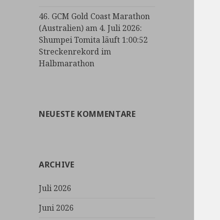
46. GCM Gold Coast Marathon
(Australien) am 4. Juli 2026:
Shumpei Tomita läuft 1:00:52
Streckenrekord im
Halbmarathon
NEUESTE KOMMENTARE
ARCHIVE
Juli 2026
Juni 2026