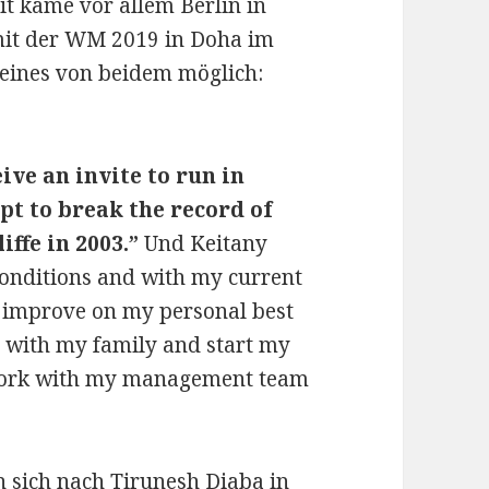
t käme vor allem Berlin in
 mit der WM 2019 in Doha im
 eines von beidem möglich:
eive an invite to run in
pt to break the record of
iffe in 2003.”
Und Keitany
 conditions and with my current
r improve on my personal best
me with my family and start my
l work with my management team
n sich nach Tirunesh Diaba in