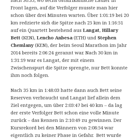
nach 30:35, wo sechs ostafrikanische Läufer in
Front lagen, auf die Verfolger musste man hier
schon über drei Minuten warten. Über 1:01:19 bei 20
km redzierte sich die Spitze nach 25 km in 1:16:51
auf ein Quartett bestehend aus
Langat
,
Hillary
Bett
(KEN),
Lencho Anbesa
(ETH) und
Stephen
Chemlany
(KEN), der beim Seoul Marathon im Jahr
2014 bereits 2:06:24 gerannt war. Nach 30 km in
1:31:19 war es Langat, der mit einem
Zwischenspurt die Spitze sprengte, nur Bett konnte
ihm noch folgen.
Nach 35 km in 1:48:03 hatte dann auch Bett seine
Reserven verbraucht und Langat lief allein dem
Ziel entgegen, um über 2:03:47 bei 40 km – da lag
der erste Verfolger Bett schon eine volle Minute
zurück – das Rennen in 2:10:49 zu gewinnen. Der
Kursrekord bei den Männern von 2:08:54 war
eigentlich zu keiner Phase in Gefahr. Bett wurde