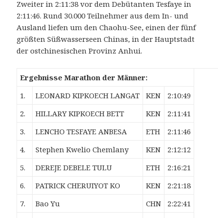
Zweiter in 2:11:38 vor dem Debütanten Tesfaye in
2:11:46. Rund 30.000 Teilnehmer aus dem In- und
Ausland liefen um den Chaohu-See, einen der fünf
größten Süßwasserseen Chinas, in der Hauptstadt
der ostchinesischen Provinz Anhui.
Ergebnisse Marathon der Männer:
1.
LEONARD KIPKOECH LANGAT
KEN
2:10:49
2.
HILLARY KIPKOECH BETT
KEN
2:11:41
3.
LENCHO TESFAYE ANBESA
ETH
2:11:46
4.
Stephen Kwelio Chemlany
KEN
2:12:12
5.
DEREJE DEBELE TULU
ETH
2:16:21
6.
PATRICK CHERUIYOT KO
KEN
2:21:18
7.
Bao Yu
CHN
2:22:41