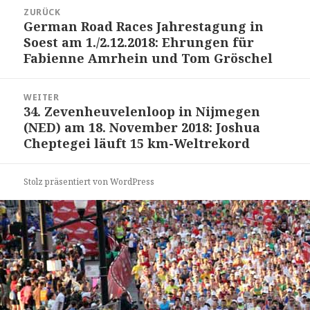
Beitrags-
ZURÜCK
Navigation
German Road Races Jahrestagung in
Vorheriger
Soest am 1./2.12.2018: Ehrungen für
Beitrag:
Fabienne Amrhein und Tom Gröschel
WEITER
34. Zevenheuvelenloop in Nijmegen
Nächster
(NED) am 18. November 2018: Joshua
Beitrag:
Cheptegei läuft 15 km-Weltrekord
Stolz präsentiert von WordPress