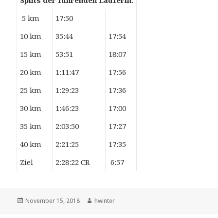
Splits der führenden Läuferin:
5 km
17:50
10 km
35:44
17:54
15 km
53:51
18:07
20 km
1:11:47
17:56
25 km
1:29:23
17:36
30 km
1:46:23
17:00
35 km
2:03:50
17:27
40 km
2:21:25
17:35
Ziel
2:28:22 CR
6:57
Veröffentlicht
Autor
November 15, 2018
hwinter
am