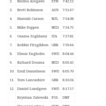
2.
Berihu Aregawi
ETH
7:42.12
3.
Brett Robinson
AUS
7:51.67
4.
Hamish Carson
NZL
7:54.08
5.
Mike Foppen
NED
7:54.75
6.
Osama Zoghlami
ITA
7:57.81
7.
Robbie Fitzgibbon
GBR
7:59.64
8.
Elmar Engholm
SWE
8:04.44
9.
Richard Douma
NED
8:05.45
10.
Emil Danielsson
SWE
8:05.70
11.
Tom Lancashire
GBR
8:10.34
12.
Daniel Lundgren
SWE
8:17.17
Krystian Zalewski
POL
DNF
Vincent Letting
KEN
DNF