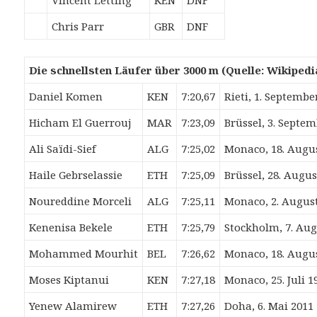
Chris Parr
GBR
DNF
Die schnellsten Läufer über 3000 m (Quelle: Wikipedi
Daniel Komen
KEN
7:20,67
Rieti, 1. Septembe
Hicham El Guerrouj
MAR
7:23,09
Brüssel, 3. Septe
Ali Saïdi-Sief
ALG
7:25,02
Monaco, 18. Augu
Haile Gebrselassie
ETH
7:25,09
Brüssel, 28. Augus
Noureddine Morceli
ALG
7:25,11
Monaco, 2. Augus
Kenenisa Bekele
ETH
7:25,79
Stockholm, 7. Aug
Mohammed Mourhit
BEL
7:26,62
Monaco, 18. Augu
Moses Kiptanui
KEN
7:27,18
Monaco, 25. Juli 1
Yenew Alamirew
ETH
7:27,26
Doha, 6. Mai 2011