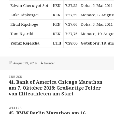
Edwin Cheruiyot Soi
KEN
7:27,55
Doha, 6. Mai 2011
Luke Kipkosgei
KEN
7:27,59
Monaco, 8. Augus
Eliud Kipchoge
KEN
7:27,66
Doha, 6. Mai 2011
Tom Nyariki
KEN
7:27,75
Monaco, 10. Augu
Yomif Kejelcha
ETH
7:28,00
Göteborg, 18. Au
Veröffentlicht
Autor
August 19, 2018
hwinter
am
Beitrags-
ZURÜCK
Navigation
41. Bank of America Chicago Marathon
Vorheriger
am 7. Oktober 2018: Großartige Felder
Beitrag:
von Eliteathleten am Start
WEITER
45. BMW Berlin Marathon am 16.
Nächster