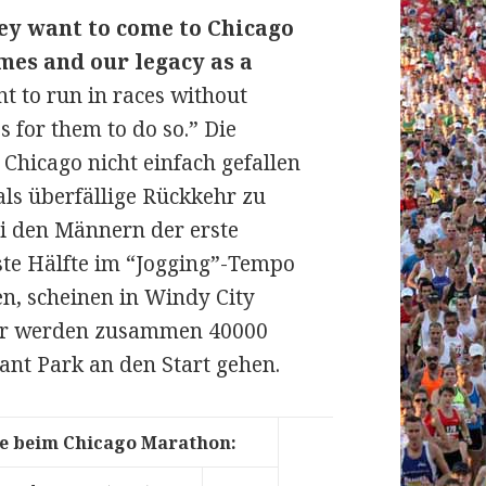
hey want to come to Chicago
imes and our legacy as a
ant to run in races without
 for them to do so.” Die
Chicago nicht einfach gefallen
 als überfällige Rückkehr zu
bei den Männern der erste
ste Hälfte im “Jogging”-Tempo
n, scheinen in Windy City
ufer werden zusammen 40000
ant Park an den Start gehen.
re beim Chicago Marathon: