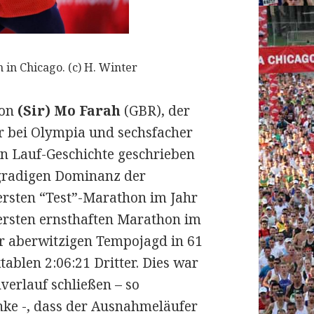
in Chicago. (c) H. Winter
von
(Sir) Mo Farah
(GBR), der
r bei Olympia und sechsfacher
n Lauf-Geschichte geschrieben
hgradigen Dominanz der
ersten “Test”-Marathon im Jahr
n ersten ernsthaften Marathon im
r aberwitzigen Tempojagd in 61
tablen 2:06:21 Dritter. Dies war
verlauf schließen – so
nke -, dass der Ausnahmeläufer