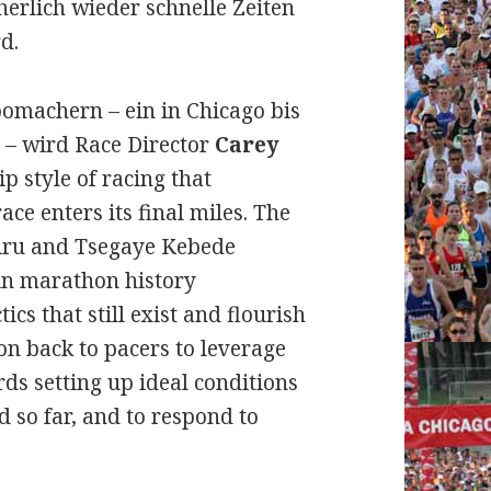
herlich wieder schnelle Zeiten
d.
omachern – ein in Chicago bis
 – wird Race Director
Carey
ip style of racing that
ce enters its final miles. The
iru and Tsegaye Kebede 
 in marathon history
ics that still exist and flourish
ion back to pacers to leverage
rds setting up ideal conditions
ed so far, and to respond to