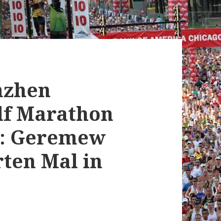
nzhen
lf Marathon
18: Geremew
ten Mal in