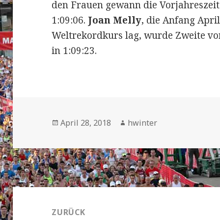
den Frauen gewann die Vorjahreszei
1:09:06.
Joan Melly
, die Anfang Apri
Weltrekordkurs lag, wurde Zweite v
in 1:09:23.
Veröffentlicht
Autor
April 28, 2018
hwinter
am
Beitrags-
Navigation
ZURÜCK