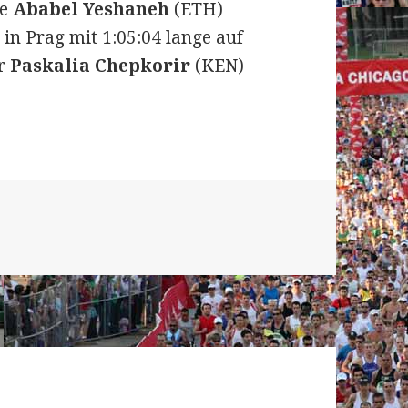
te
Ababel Yeshaneh
(ETH)
l in Prag mit 1:05:04 lange auf
or
Paskalia Chepkorir
(KEN)