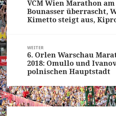
VCM Wien Marathon am 2
Vorheriger
Bounasser überrascht, 
Beitrag:
Kimetto steigt aus, Kipr
WEITER
6. Orlen Warschau Marat
Nächster
2018: Omullo und Ivano
Beitrag:
polnischen Hauptstadt