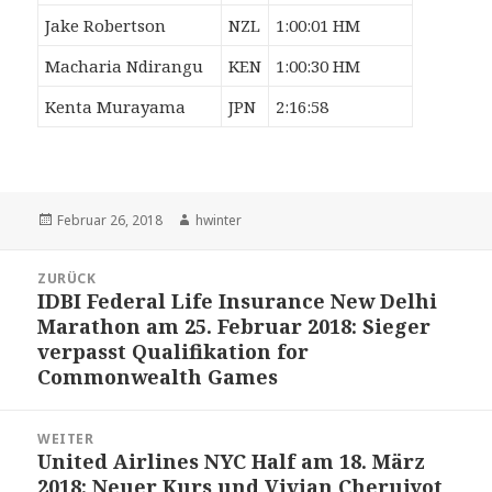
Jake Robertson
NZL
1:00:01 HM
Macharia Ndirangu
KEN
1:00:30 HM
Kenta Murayama
JPN
2:16:58
Veröffentlicht
Autor
Februar 26, 2018
hwinter
am
Beitrags-
ZURÜCK
Navigation
IDBI Federal Life Insurance New Delhi
Vorheriger
Marathon am 25. Februar 2018: Sieger
Beitrag:
verpasst Qualifikation for
Commonwealth Games
WEITER
United Airlines NYC Half am 18. März
Nächster
2018: Neuer Kurs und Vivian Cheruiyot
Beitrag: