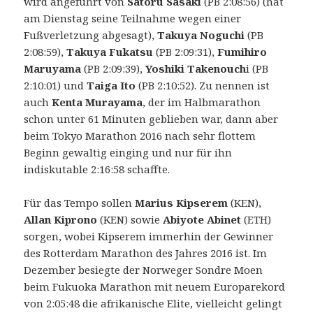
wird angeführt von
Satoru Sasaki
(PB 2:08:56) (hat
am Dienstag seine Teilnahme wegen einer
Fußverletzung abgesagt),
Takuya Noguchi
(PB
2:08:59),
Takuya Fukatsu
(PB 2:09:31),
Fumihiro
Maruyama
(PB 2:09:39),
Yoshiki Takenouch
i (PB
2:10:01) und
Taiga Ito
(PB 2:10:52). Zu nennen ist
auch
Kenta Murayama
, der im Halbmarathon
schon unter 61 Minuten geblieben war, dann aber
beim Tokyo Marathon 2016 nach sehr flottem
Beginn gewaltig einging und nur für ihn
indiskutable 2:16:58 schaffte.
Für das Tempo sollen
Marius Kipserem
(KEN),
Allan Kiprono
(KEN) sowie
Abiyote Abinet
(ETH)
sorgen, wobei Kipserem immerhin der Gewinner
des Rotterdam Marathon des Jahres 2016 ist. Im
Dezember besiegte der Norweger Sondre Moen
beim Fukuoka Marathon mit neuem Europarekord
von 2:05:48 die afrikanische Elite, vielleicht gelingt