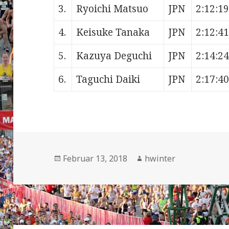
3.
Ryoichi Matsuo
JPN
2:12:19
4.
Keisuke Tanaka
JPN
2:12:41
5.
Kazuya Deguchi
JPN
2:14:24
6.
Taguchi Daiki
JPN
2:17:40
Veröffentlicht
Autor
Februar 13, 2018
hwinter
am