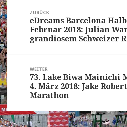
Beitrags-
Navigation
ZURÜCK
eDreams Barcelona Halb
Vorheriger
Februar 2018: Julian Wa
Beitrag:
grandiosem Schweizer 
WEITER
73. Lake Biwa Mainichi 
Nächster
4. März 2018: Jake Rober
Beitrag:
Marathon