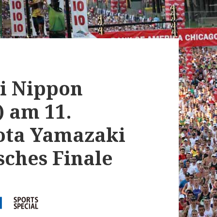
hi Nippon
 am 11.
hota Yamazaki
ches Finale