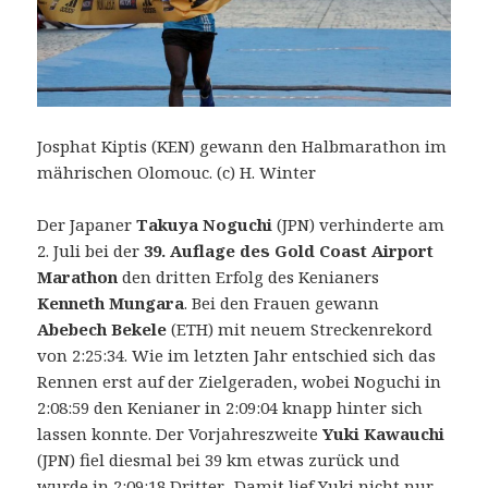
Josphat Kiptis (KEN) gewann den Halbmarathon im
mährischen Olomouc. (c) H. Winter
Der Japaner
Takuya Noguchi
(JPN) verhinderte am
2. Juli bei der
39. Auflage des
Gold Coast Airport
Marathon
den dritten Erfolg des Kenianers
Kenneth Mungara
. Bei den Frauen gewann
Abebech Bekele
(ETH) mit neuem Streckenrekord
von 2:25:34. Wie im letzten Jahr entschied sich das
Rennen erst auf der Zielgeraden, wobei Noguchi in
2:08:59 den Kenianer in 2:09:04 knapp hinter sich
lassen konnte.
Der Vorjahreszweite
Yuki Kawauchi
(JPN) fiel diesmal bei 39 km etwas zurück und
wurde in 2:09:18 Dritter. Damit lief Yuki nicht nur