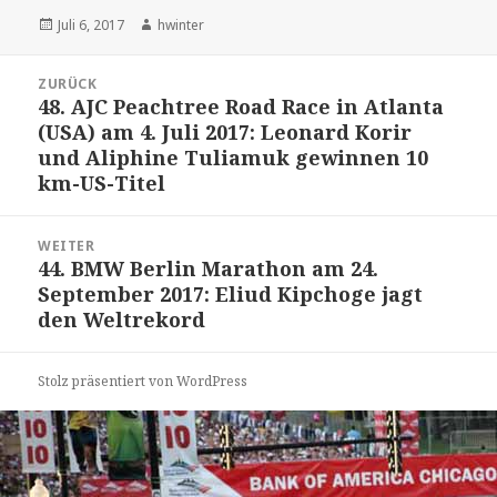
Veröffentlicht
Autor
Juli 6, 2017
hwinter
am
Beitrags-
ZURÜCK
Navigation
48. AJC Peachtree Road Race in Atlanta
Vorheriger
(USA) am 4. Juli 2017: Leonard Korir
Beitrag:
und Aliphine Tuliamuk gewinnen 10
km-US-Titel
WEITER
44. BMW Berlin Marathon am 24.
Nächster
September 2017: Eliud Kipchoge jagt
Beitrag:
den Weltrekord
Stolz präsentiert von WordPress