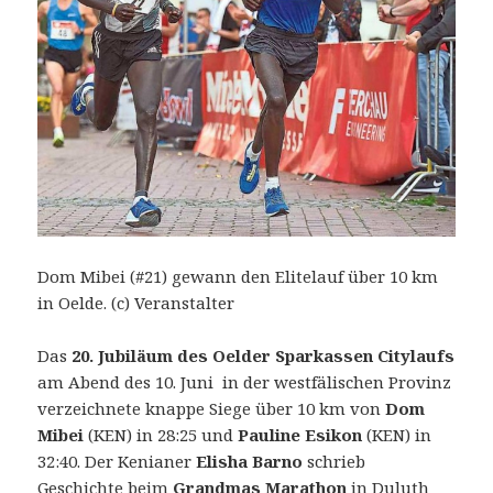
Dom Mibei (#21) gewann den Elitelauf über 10 km
in Oelde. (c) Veranstalter
Das
20. Jubiläum des Oelder Sparkassen Citylaufs
am Abend des 10. Juni in der westfälischen Provinz
verzeichnete knappe Siege über 10 km von
Dom
Mibei
(KEN) in 28:25 und
Pauline Esikon
(KEN) in
32:40. Der Kenianer
Elisha Barno
schrieb
Geschichte beim
Grandmas Marathon
in Duluth