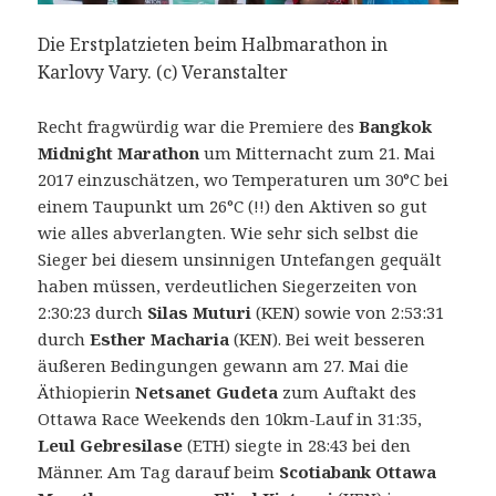
Die Erstplatzieten beim Halbmarathon in
Karlovy Vary. (c) Veranstalter
Recht fragwürdig war die Premiere des
Bangkok
Midnight
Marathon
um Mitternacht zum 21. Mai
2017 einzuschätzen, wo Temperaturen um 30°C bei
einem Taupunkt um 26°C (!!) den Aktiven so gut
wie alles abverlangten. Wie sehr sich selbst die
Sieger bei diesem unsinnigen Untefangen gequält
haben müssen, verdeutlichen Siegerzeiten von
2:30:23 durch
Silas Muturi
(KEN) sowie von 2:53:31
durch
Esther Macharia
(KEN). Bei weit besseren
äußeren Bedingungen gewann am 27. Mai die
Äthiopierin
Netsanet Gudeta
zum Auftakt des
Ottawa Race Weekends den 10km-Lauf in 31:35,
Leul Gebresilase
(ETH) siegte in 28:43 bei den
Männer. Am Tag darauf beim
Scotiabank Ottawa