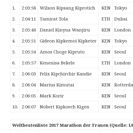
1.
2:03:58
Wilson Kipsang
Kiprotich
KEN
Tokyo
2.
2:04:11
Tamirat
Tola
ETH
Dubai
3.
2:05:48
Daniel Kinyua
Wanjiru
KEN
London
4.
2:05:51
Gideon Kipkemoi
Kipketer
KEN
Tokyo
5.
2:05:54
Amos Choge
Kipruto
KEN
Seoul
6.
2:05:57
Kenenisa
Bekele
ETH
London
7.
2:06:03
Felix Kipchirchir
Kandie
KEN
Seoul
8.
2:06:04
Marius
Kimutai
KEN
Rotterd
9.
2:06:05
Mark
Korir
KEN
Seoul
10.
2:06:07
Nobert Kipkoech
Kigen
KEN
Seoul
Weltbestenliste 2017 Marathon der Frauen (Quelle: I