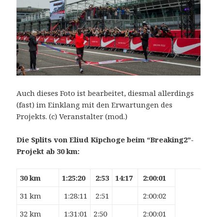
Auch dieses Foto ist bearbeitet, diesmal allerdings
(fast) im Einklang mit den Erwartungen des
Projekts. (c) Veranstalter (mod.)
Die Splits von Eliud Kipchoge beim “Breaking2”-
Projekt ab 30 km:
30 km
1:25:20
2:53
14:17
2:00:01
31 km
1:28:11
2:51
2:00:02
32 km
1:31:01
2:50
2:00:01