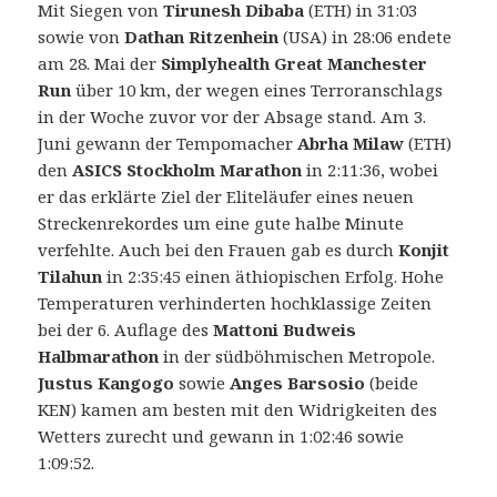
Mit Siegen von
Tirunesh Dibaba
(ETH) in 31:03
sowie von
Dathan Ritzenhein
(USA) in 28:06 endete
am 28. Mai der
Simplyhealth Great Manchester
Run
über 10 km, der wegen eines Terroranschlags
in der Woche zuvor vor der Absage stand. Am 3.
Juni gewann der Tempomacher
Abrha Milaw
(ETH)
den
ASICS Stockholm Marathon
in 2:11:36, wobei
er das erklärte Ziel der Eliteläufer eines neuen
Streckenrekordes um eine gute halbe Minute
verfehlte. Auch bei den Frauen gab es durch
Konjit
Tilahun
in 2:35:45 einen äthiopischen Erfolg. Hohe
Temperaturen verhinderten hochklassige Zeiten
bei der 6. Auflage des
Mattoni Budweis
Halbmarathon
in der südböhmischen Metropole.
Justus Kangogo
sowie
Anges Barsosio
(beide
KEN) kamen am besten mit den Widrigkeiten des
Wetters zurecht und
gewann in 1:02:46 sowie
1:09:52.