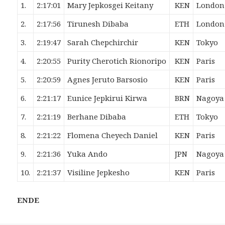
1.
2:17:01
Mary Jepkosgei
Keitany
KEN
London
2.
2:17:56
Tirunesh
Dibaba
ETH
London
3.
2:19:47
Sarah
Chepchirchir
KEN
Tokyo
4.
2:20:55
Purity Cherotich
Rionoripo
KEN
Paris
5.
2:20:59
Agnes Jeruto
Barsosio
KEN
Paris
6.
2:21:17
Eunice Jepkirui
Kirwa
BRN
Nagoya
7.
2:21:19
Berhane
Dibaba
ETH
Tokyo
8.
2:21:22
Flomena Cheyech
Daniel
KEN
Paris
9.
2:21:36
Yuka
Ando
JPN
Nagoya
10.
2:21:37
Visiline
Jepkesho
KEN
Paris
ENDE