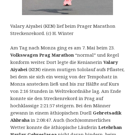
Valary Aiyabei (KEN) lief beim Prager Marathon
Streckenrekord. (c) H. Winter
Am Tag nach Monza ging es am 7. Mai beim 23.
Volkswagen Prag Marathon
“normal” und Regel
konform weiter. Dort legte die Kenianerin
Valary
Aiyabei
(KEN) einem mutigen Sololauf aufs Pflaster,
bei dem sie sich ein wenig von der Tempohatz in
Monza anstecken ließ und bis zur Hälfte auf Kurs
von 2:16 Stunden in Weltrekordnähe lag. Am Ende
konnte sie den Streckenrekord in Prag auf
hochklassige 2:21:57 steigern. Bei den Männer
gewann in einem äthiopischen Duell
Gebretsadik
Ahbraha
in 2:08:47. Auch (hoch)sommerliches
Wetter konnte die äthiopische Läuferin
Letebrhan
Haylay Gebreslasea
nicht daran hindern, beim