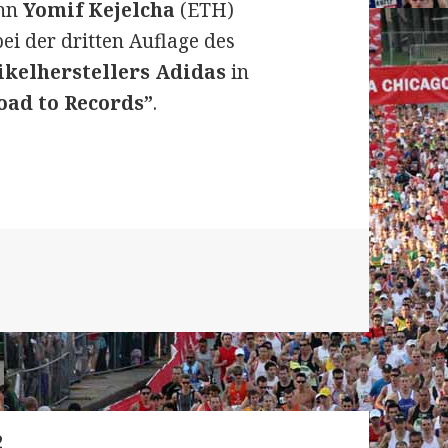
ahn
Yomif Kejelcha
(ETH)
ei der dritten Auflage des
ikelherstellers Adidas
in
oad to Records”
.
zogenaurach am 29. April 2023: Kejelcha verpass
SEITE
2