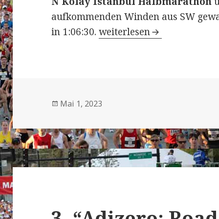
N Kolay Istanbul Halbmarathon
ü
aufkommenden Winden aus SW gewa
18. N Kolay Istanbul Yari 
in 1:06:30.
weiterlesen
Veröffentlicht
Mai 1, 2023
am
3. “Adizero: Road