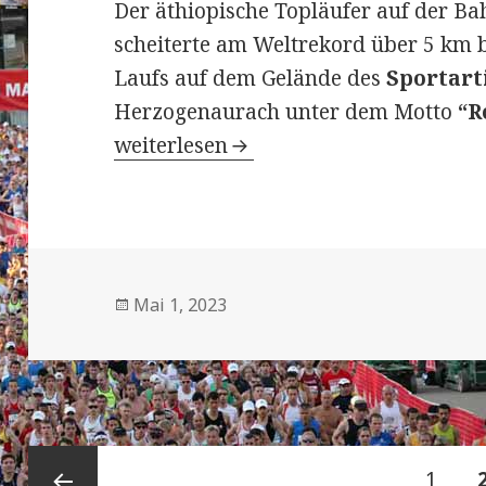
Der äthiopische Topläufer auf der B
scheiterte am Weltrekord über 5 km b
Laufs auf dem Gelände des
Sportart
Herzogenaurach unter dem Motto
“R
3. “Adizero: Road to Records” in Her
weiterlesen
Veröffentlicht
Mai 1, 2023
am
Beitragsnavigation
Seite
1