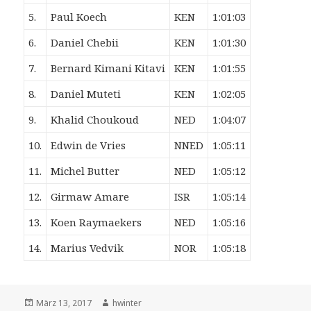
5.
Paul Koech
KEN
1:01:03
6.
Daniel Chebii
KEN
1:01:30
7.
Bernard Kimani Kitavi
KEN
1:01:55
8.
Daniel Muteti
KEN
1:02:05
9.
Khalid Choukoud
NED
1:04:07
10.
Edwin de Vries
NNED
1:05:11
11.
Michel Butter
NED
1:05:12
12.
Girmaw Amare
ISR
1:05:14
13.
Koen Raymaekers
NED
1:05:16
14.
Marius Vedvik
NOR
1:05:18
Veröffentlicht
Autor
März 13, 2017
hwinter