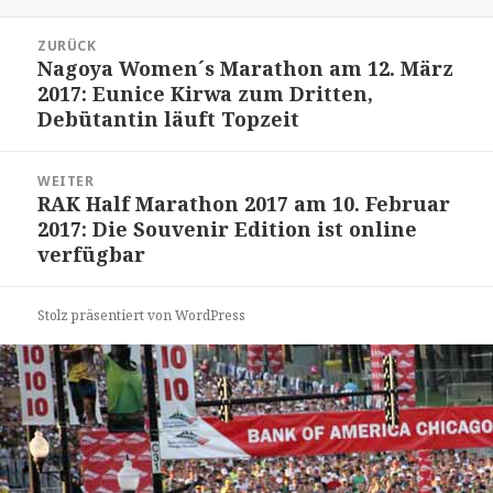
am
Beitrags-
ZURÜCK
Navigation
Nagoya Women´s Marathon am 12. März
Vorheriger
2017: Eunice Kirwa zum Dritten,
Beitrag:
Debütantin läuft Topzeit
WEITER
RAK Half Marathon 2017 am 10. Februar
Nächster
2017: Die Souvenir Edition ist online
Beitrag:
verfügbar
Stolz präsentiert von WordPress