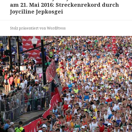
am 21. Mai 2016: Streckenrekord durch
Beitrag:
Joyciline Jepkosgei
Stolz präsentiert von WordPress