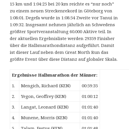
15 km und 1:04:25 bei 20 km reichte es “nur noch”
zu einem neuen Streckenrekord in Göteborg von
1:08:01. Degefa wurde in 1:08:54 Zweite vor Tanui in
1:09:32. Insgesamt nehmen jährlich an Schwedens
größter Sportveranstaltung 60.000 Aktive teil. In
der aktuellen Ergebnisliste werden 29359 Finisher
über die Halbmarathondistanz aufgeführt. Damit
ist dieser Lauf neben dem Great North Run das
größte Event über diese Distanz auf globaler Skala.
Ergebnisse Halbmarathon der Männer:
1.
Mengich, Richard (KEN)
00:59:35
2.
Yegon, Geoffrey (KEN)
01:00:12
3.
Langat, Leonard (KEN)
01:01:40
4.
Munene, Morris (KEN)
01:01:40
5.
Talam, Festus (KEN)
01:01:48