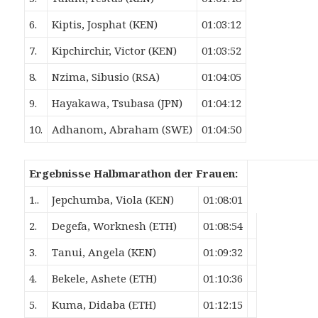
6.
Kiptis, Josphat (KEN)
01:03:12
7.
Kipchirchir, Victor (KEN)
01:03:52
8.
Nzima, Sibusio (RSA)
01:04:05
9.
Hayakawa, Tsubasa (JPN)
01:04:12
10.
Adhanom, Abraham (SWE)
01:04:50
Ergebnisse Halbmarathon der Frauen:
1..
Jepchumba, Viola (KEN)
01:08:01
2.
Degefa, Worknesh (ETH)
01:08:54
3.
Tanui, Angela (KEN)
01:09:32
4.
Bekele, Ashete (ETH)
01:10:36
5.
Kuma, Didaba (ETH)
01:12:15