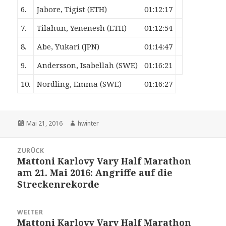
6.
Jabore, Tigist (ETH)
01:12:17
7.
Tilahun, Yenenesh (ETH)
01:12:54
8.
Abe, Yukari (JPN)
01:14:47
9.
Andersson, Isabellah (SWE)
01:16:21
10.
Nordling, Emma (SWE)
01:16:27
Veröffentlicht
Autor
Mai 21, 2016
hwinter
am
Beitrags-
ZURÜCK
Navigation
Mattoni Karlovy Vary Half Marathon
Vorheriger
am 21. Mai 2016: Angriffe auf die
Beitrag:
Streckenrekorde
WEITER
Mattoni Karlovy Vary Half Marathon
Nächster