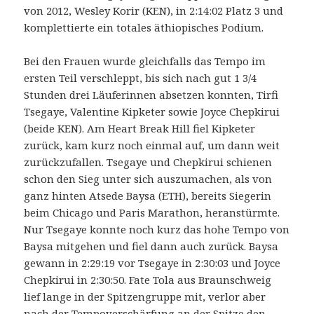
von 2012, Wesley Korir (KEN), in 2:14:02 Platz 3 und
komplettierte ein totales äthiopisches Podium.
Bei den Frauen wurde gleichfalls das Tempo im
ersten Teil verschleppt, bis sich nach gut 1 3/4
Stunden drei Läuferinnen absetzen konnten, Tirfi
Tsegaye, Valentine Kipketer sowie Joyce Chepkirui
(beide KEN). Am Heart Break Hill fiel Kipketer
zurück, kam kurz noch einmal auf, um dann weit
zurückzufallen. Tsegaye und Chepkirui schienen
schon den Sieg unter sich auszumachen, als von
ganz hinten Atsede Baysa (ETH), bereits Siegerin
beim Chicago und Paris Marathon, heranstürmte.
Nur Tsegaye konnte noch kurz das hohe Tempo von
Baysa mitgehen und fiel dann auch zurück. Baysa
gewann in 2:29:19 vor Tsegaye in 2:30:03 und Joyce
Chepkirui in 2:30:50. Fate Tola aus Braunschweig
lief lange in der Spitzengruppe mit, verlor aber
nach der Tempoverschärfung an der Spitze den