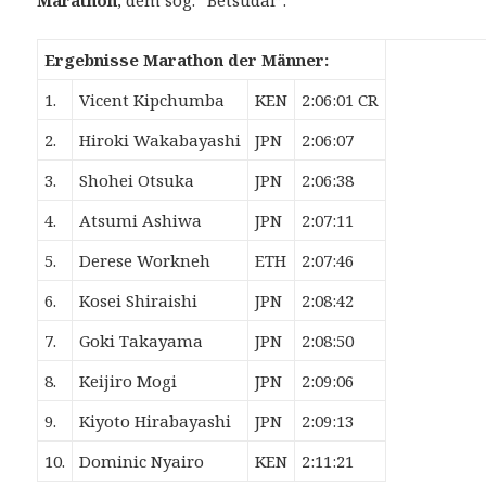
Marathon
, dem sog. “Betsudai”.
Ergebnisse Marathon der Männer:
1.
Vicent Kipchumba
KEN
2:06:01 CR
2.
Hiroki Wakabayashi
JPN
2:06:07
3.
Shohei Otsuka
JPN
2:06:38
4.
Atsumi Ashiwa
JPN
2:07:11
5.
Derese Workneh
ETH
2:07:46
6.
Kosei Shiraishi
JPN
2:08:42
7.
Goki Takayama
JPN
2:08:50
8.
Keijiro Mogi
JPN
2:09:06
9.
Kiyoto Hirabayashi
JPN
2:09:13
10.
Dominic Nyairo
KEN
2:11:21