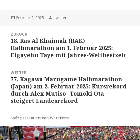
Veröffentlicht
Autor
Februar 2, 2025
hwinter
am
Beitrags-
ZURÜCK
Navigation
18. Ras Al Khaimah (RAK)
Vorheriger
Halbmarathon am 1. Februar 2025:
Beitrag:
Eigayehu Taye mit Jahres-Weltbestzeit
WEITER
77. Kagawa Marugame Halbmarathon
Nächster
(Japan) am 2. Februar 2025: Kursrekord
Beitrag:
durch Alex Mutiso -Tomoki Ota
steigert Landesrekord
Stolz präsentiert von WordPress