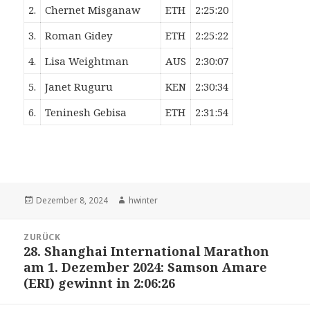
2.
Chernet Misganaw
ETH
2:25:20
3.
Roman Gidey
ETH
2:25:22
4.
Lisa Weightman
AUS
2:30:07
5.
Janet Ruguru
KEN
2:30:34
6.
Teninesh Gebisa
ETH
2:31:54
Veröffentlicht
Autor
Dezember 8, 2024
hwinter
am
Beitrags-
ZURÜCK
Navigation
28. Shanghai International Marathon
Vorheriger
am 1. Dezember 2024: Samson Amare
Beitrag:
(ERI) gewinnt in 2:06:26