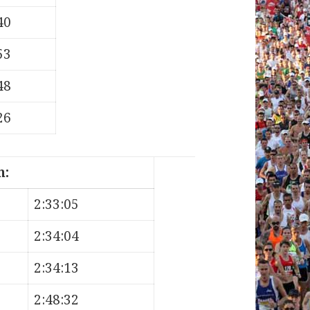
40
53
48
26
n:
2:33:05
2:34:04
2:34:13
2:48:32