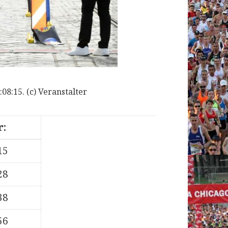
08:15. (c) Veranstalter
r:
15
28
38
56