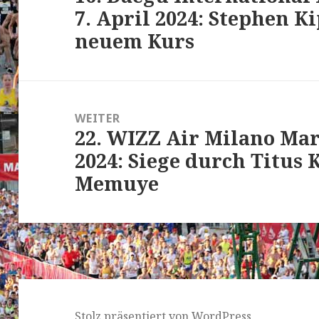
7. April 2024: Stephen K
Beitrag:
neuem Kurs
WEITER
22. WIZZ Air Milano Mar
Nächster
2024: Siege durch Titus 
Beitrag:
Memuye
Stolz präsentiert von WordPress