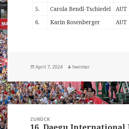
5.
Carola Bendl-Tschiedel
AUT
6.
Karin Rosenberger
AUT
Veröffentlicht
Autor
April 7, 2024
hwinter
am
Beitrags-
Navigation
ZURÜCK
16. Daegu Internationa
Vorheriger