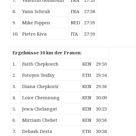
7.
Valentin Gondouin
FRA
27:53
8.
Yann Schrub
FRA
27:58
9.
Mike Foppen
NED
27:59
10.
Pietro Riva
ITA
27:59
Ergebnisse 10 km der Frauen:
1.
Faith Chepkoech
KEN
29:50
2.
Fotoyen Tesfay
ETH
29:54
3.
Diana Chepkorir
KEN
29:56
4.
Loice Chemnung
KEN
30:09
5.
Jesca Chelangat
KEN
30:23
6.
Mirriam Chebet
KEN
30:56
7.
Debash Desta
ETH
30:58