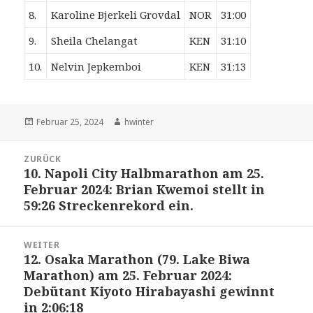
8.
Karoline Bjerkeli Grovdal
NOR
31:00
9.
Sheila Chelangat
KEN
31:10
10.
Nelvin Jepkemboi
KEN
31:13
Veröffentlicht
Autor
Februar 25, 2024
hwinter
am
Beitrags-
ZURÜCK
Navigation
10. Napoli City Halbmarathon am 25.
Vorheriger
Februar 2024: Brian Kwemoi stellt in
Beitrag:
59:26 Streckenrekord ein.
WEITER
12. Osaka Marathon (79. Lake Biwa
Nächster
Marathon) am 25. Februar 2024:
Beitrag:
Debütant Kiyoto Hirabayashi gewinnt
in 2:06:18