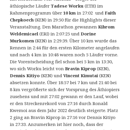
äthiopische Läufer
Tadese Worku
(ETH) im
Rahmenprogramm über
10 km
in 27:02 und
Faith
Chepkoech
(KEN) in 29:50 für die Highlights dieser
Veranstaltung.
Den Marathon gewannen
Kibrom
Weldemicael
(ERI) in 2:07:25 und
Dorine
Murkomen
(KEN) in 2:29:39. Über 10 km wurde das
Rennen in 2:44 für den ersten Kilometer angelaufen
und nach 4 km in 10:48 waren noch 5 Läufer vorne.
Die Vorentscheidung fiel schon bei 5 km in 13:30,
wo sich Worku leicht von
Bravin Kiprop
(KEN),
Dennis Kitiyo
(KEN) und
Vincent Kimutai
(KEN)
absetzen konnte. Über 18:57 bei 7 km und 21:40 bei
8 km vergrößerte sich der Vorsprung des Äthiopiers
zusehens und mit 27:02 gewann er den Lauf, wobei
er den Streckenrekord von 27:16 durch Ronald
Kwemoi aus dem Jahr 2022 deutlich steigerte. Platz
2 ging an Bravin Kiprop in 27:16 vor Dennis Kitiyo
in 27:33. Anzumerken ist hier noch, dass der