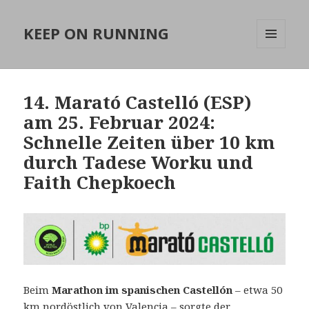
KEEP ON RUNNING
MENÜ
UND
WIDGETS
14. Marató Castelló (ESP)
am 25. Februar 2024:
Schnelle Zeiten über 10 km
durch Tadese Worku und
Faith Chepkoech
Beim
Marathon im spanischen Castellón
– etwa 50
km nordöstlich von Valencia – sorgte der