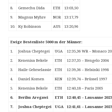
8.
Gemechu Dida
ETH
13:03,50
9.
Magnus Myhre
NOR
13:17,79
10.
Ky Robinson
AUS
13:20,96
Ewige Bestenliste 5000 m der Männer:
1.
Joshua Cheptegei
UGA
12:35,36 WR – Monaco 20
2.
Kenenisa Bekele
ETH
12:37,35 – Hengelo 2004
3.
Haile Gebrselassie
ETH
12:39,36 – Helsinki 1998
4.
Daniel Komen
KEN
12:39,74 – Brüssel 1997
5.
Kenenisa Bekele
ETH
12:40,18 – Paris 2005
6.
Berihu Aregawi
ETH
12:40,45 – Lausanne 202
7.
Joshua Cheptegei
UGA
12:41,61 – Lausanne 202