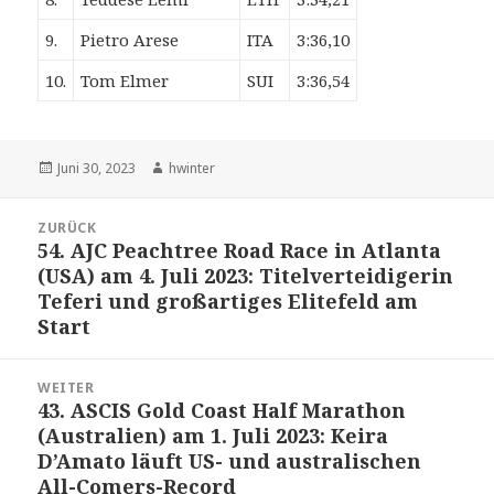
9.
Pietro Arese
ITA
3:36,10
10.
Tom Elmer
SUI
3:36,54
Veröffentlicht
Autor
Juni 30, 2023
hwinter
am
Beitrags-
ZURÜCK
Navigation
54. AJC Peachtree Road Race in Atlanta
Vorheriger
(USA) am 4. Juli 2023: Titelverteidigerin
Beitrag:
Teferi und großartiges Elitefeld am
Start
WEITER
43. ASCIS Gold Coast Half Marathon
Nächster
(Australien) am 1. Juli 2023: Keira
Beitrag:
D’Amato läuft US- und australischen
All-Comers-Record