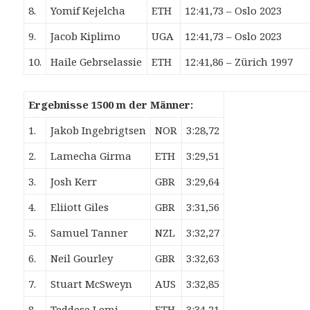
8.
Yomif Kejelcha
ETH
12:41,73 – Oslo 2023
9.
Jacob Kiplimo
UGA
12:41,73 – Oslo 2023
10.
Haile Gebrselassie
ETH
12:41,86 – Zürich 1997
Ergebnisse 1500 m der Männer:
1.
Jakob Ingebrigtsen
NOR
3:28,72
2.
Lamecha Girma
ETH
3:29,51
3.
Josh Kerr
GBR
3:29,64
4.
Eliiott Giles
GBR
3:31,56
5.
Samuel Tanner
NZL
3:32,27
6.
Neil Gourley
GBR
3:32,63
7.
Stuart McSweyn
AUS
3:32,85
8.
Teddese Lemi
ETH
3:34,21