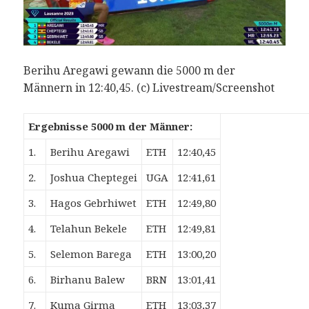
Berihu Aregawi gewann die 5000 m der
Männern in 12:40,45. (c) Livestream/Screenshot
Ergebnisse 5000 m der Männer:
1.
Berihu Aregawi
ETH
12:40,45
2.
Joshua Cheptegei
UGA
12:41,61
3.
Hagos Gebrhiwet
ETH
12:49,80
4.
Telahun Bekele
ETH
12:49,81
5.
Selemon Barega
ETH
13:00,20
6.
Birhanu Balew
BRN
13:01,41
7.
Kuma Girma
ETH
13:03,37