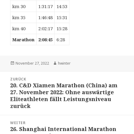
km 30
1:31:17
14:53
km 35
1:46:48
15:31
km 40
2:02:17
15:28
Marathon
2:08:45
6:28
Veröffentlicht
Autor
November 27, 2022
hwinter
am
Beitrags-
ZURÜCK
Navigation
20. C&D Xiamen Marathon (China) am
Vorheriger
27. November 2022: Ohne auswärtige
Beitrag:
Eliteathleten fällt Leistungsniveau
zurück
WEITER
26. Shanghai International Marathon
Nächster