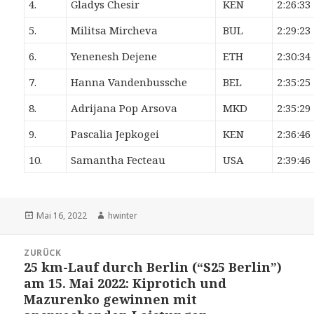
4.
Gladys Chesir
KEN
2:26:33
5.
Militsa Mircheva
BUL
2:29:23
6.
Yenenesh Dejene
ETH
2:30:34
7.
Hanna Vandenbussche
BEL
2:35:25
8.
Adrijana Pop Arsova
MKD
2:35:29
9.
Pascalia Jepkogei
KEN
2:36:46
10.
Samantha Fecteau
USA
2:39:46
Veröffentlicht
Autor
Mai 16, 2022
hwinter
am
Beitrags-
ZURÜCK
Navigation
25 km-Lauf durch Berlin (“S25 Berlin”)
Vorheriger
am 15. Mai 2022: Kiprotich und
Beitrag:
Mazurenko gewinnen mit