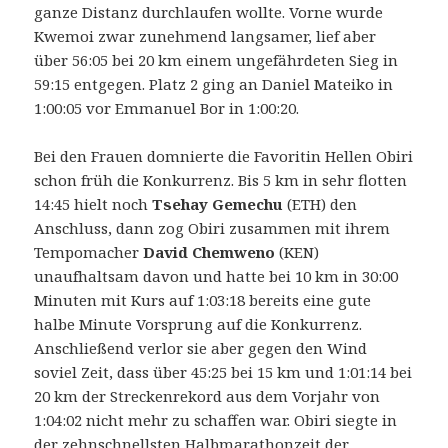
ganze Distanz durchlaufen wollte. Vorne wurde
Kwemoi zwar zunehmend langsamer, lief aber
über 56:05 bei 20 km einem ungefährdeten Sieg in
59:15 entgegen. Platz 2 ging an Daniel Mateiko in
1:00:05 vor Emmanuel Bor in 1:00:20.
Bei den Frauen domnierte die Favoritin Hellen Obiri
schon früh die Konkurrenz. Bis 5 km in sehr flotten
14:45 hielt noch
Tsehay Gemechu
(ETH) den
Anschluss, dann zog Obiri zusammen mit ihrem
Tempomacher
David Chemweno
(KEN)
unaufhaltsam davon und hatte bei 10 km in 30:00
Minuten mit Kurs auf 1:03:18 bereits eine gute
halbe Minute Vorsprung auf die Konkurrenz.
Anschließend verlor sie aber gegen den Wind
soviel Zeit, dass über 45:25 bei 15 km und 1:01:14 bei
20 km der Streckenrekord aus dem Vorjahr von
1:04:02 nicht mehr zu schaffen war. Obiri siegte in
der zehnschnellsten Halbmarathonzeit der