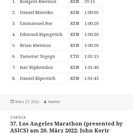
1.
Rodgers Kwemoi
KEN
59:15
2.
Daniel Mateiko
KEN
1:00:05
3.
Emmanuel Bor
KEN
1:00:20
4.
Edmond Kipngetich
KEN
1:00:30
5.
Brian Kwemoi
KEN
1:00:50
6.
Tamerat Tegegn
ETH
1:01:15
7.
Isac Kipkemboi
KEN
1:01:40
8.
Daniel Kiprotich
KEN
1:01:43
Veröffentlicht
Autor
März 27, 2022
hwinter
am
Beitrags-
ZURÜCK
Navigation
37. Los Angeles Marathon (presented by
Vorheriger
ASICS) am 20. März 2022: John Korir
Beitrag: