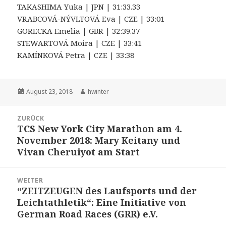
TAKASHIMA Yuka | JPN | 31:33.33
VRABCOVÁ-NÝVLTOVÁ Eva | CZE | 33:01
GORECKA Emelia | GBR | 32:39.37
STEWARTOVÁ Moira | CZE | 33:41
KAMÍNKOVÁ Petra | CZE | 33:38
Veröffentlicht
Autor
August 23, 2018
hwinter
am
Beitrags-
ZURÜCK
Navigation
TCS New York City Marathon am 4.
Vorheriger
November 2018: Mary Keitany und
Beitrag:
Vivan Cheruiyot am Start
WEITER
“ZEITZEUGEN des Laufsports und der
Nächster
Leichtathletik“: Eine Initiative von
Beitrag:
German Road Races (GRR) e.V.