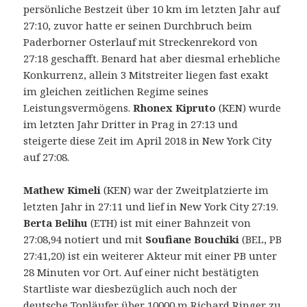
persönliche Bestzeit über 10 km im letzten Jahr auf
27:10, zuvor hatte er seinen Durchbruch beim
Paderborner Osterlauf mit Streckenrekord von
27:18 geschafft. Benard hat aber diesmal erhebliche
Konkurrenz, allein 3 Mitstreiter liegen fast exakt
im gleichen zeitlichen Regime seines
Leistungsvermögens.
Rhonex Kipruto
(KEN) wurde
im letzten Jahr Dritter in Prag in 27:13 und
steigerte diese Zeit im April 2018 in New York City
auf 27:08.
Mathew Kimeli
(KEN) war der Zweitplatzierte im
letzten Jahr in 27:11 und lief in New York City 27:19.
Berta Belihu
(ETH) ist mit einer Bahnzeit von
27:08,94 notiert und mit
Soufiane Bouchiki
(BEL, PB
27:41,20) ist ein weiterer Akteur mit einer PB unter
28 Minuten vor Ort. Auf einer nicht bestätigten
Startliste war diesbezüglich auch noch der
deutsche Topläufer über 10000 m Richard Ringer zu