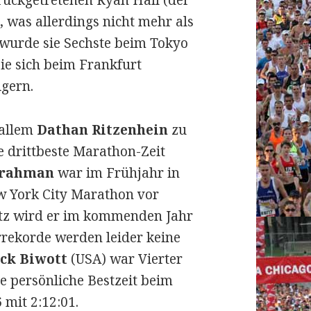
ückgetretenen Ryan Hall (der
, was allerdings nicht mehr als
r wurde sie Sechste beim Tokyo
e sich beim Frankfurt
igern.
 allem
Dathan Ritzenhein
zu
ie drittbeste Marathon-Zeit
irahman
war im Frühjahr in
w York City Marathon vor
atz wird er im kommenden Jahr
rekorde werden leider keine
ck Biwott
(USA) war Vierter
ne persönliche Bestzeit beim
mit 2:12:01.