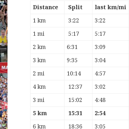
Distance
Split
last km/mi
1 km
3:22
3:22
1 mi
5:17
5:17
2 km
6:31
3:09
3 km
9:35
3:04
2 mi
10:14
4:57
4 km
12:37
3:02
3 mi
15:02
4:48
5 km
15:31
2:54
6 km
18:36
3:05