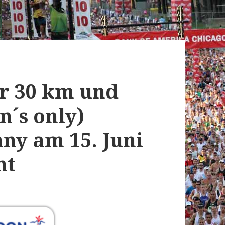
r 30 km und
´s only)
ny am 15. Juni
nt