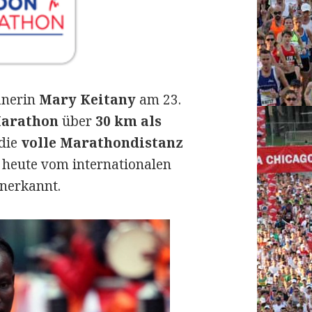
anerin
Mary Keitany
am 23.
Marathon
über
30 km als
die
volle Marathondistanz
n heute vom internationalen
anerkannt.