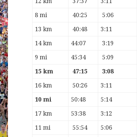
12 km
37:37
3:11
8 mi
40:25
5:06
13 km
40:48
3:11
14 km
44:07
3:19
9 mi
45:34
5:09
15 km
47:15
3:08
16 km
50:26
3:11
10 mi
50:48
5:14
17 km
53:38
3:12
11 mi
55:54
5:06