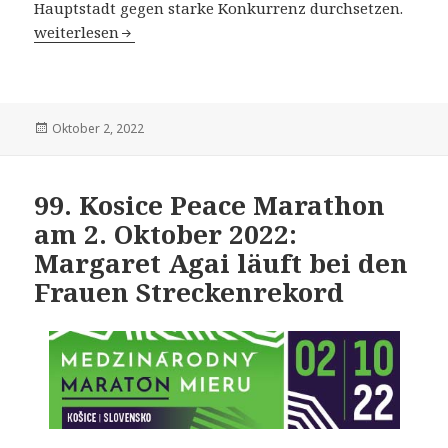
Hauptstadt gegen starke Konkurrenz durchsetzen.
42. TCS London Marathon am 2. Oktober 2022: Amos Kip
weiterlesen
Veröffentlicht
Oktober 2, 2022
am
99. Kosice Peace Marathon
am 2. Oktober 2022:
Margaret Agai läuft bei den
Frauen Streckenrekord