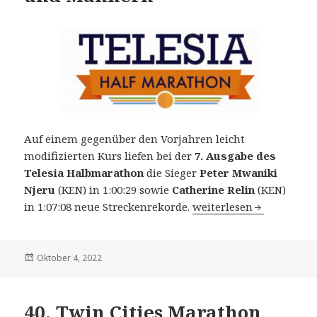
Auf einem gegenüber den Vorjahren leicht
modifizierten Kurs liefen bei der
7. Ausgabe des
Telesia Halbmarathon
die Sieger
Peter Mwaniki
Njeru
(KEN) in 1:00:29 sowie
Catherine Relin
(KEN)
7. Telesia Half Maratho
in 1:07:08 neue Streckenrekorde.
weiterlesen
Veröffentlicht
Oktober 4, 2022
am
40. Twin Cities Marathon