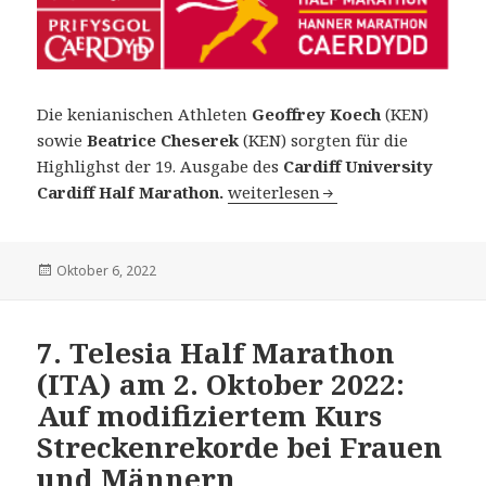
Die kenianischen Athleten
Geoffrey Koech
(KEN)
sowie
Beatrice Cheserek
(KEN) sorgten für die
Highlighst der 19. Ausgabe des
Cardiff University
19. Cardiff University Half Mara
Cardiff Half Marathon.
weiterlesen
Veröffentlicht
Oktober 6, 2022
am
7. Telesia Half Marathon
(ITA) am 2. Oktober 2022:
Auf modifiziertem Kurs
Streckenrekorde bei Frauen
und Männern