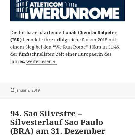
Die für Israel startende
Lonah Chemtai Salpeter
(ISR)
beendete ihre erfolgreiche Saison 2018 mit
einem Sieg bei den “We Run Rome” 10km in 31:46,
der fünftschnellsten Zeit einer Europäerin des
Atleticom WERUNROME 10 km in Rom (ITA) am 31
Jahres.
weiterlesen
Veröffentlicht
Januar 2, 2019
am
94. Sao Silvestre –
Silvesterlauf Sao Paulo
(BRA) am 31. Dezember