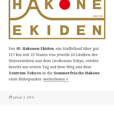
Der
95. Hakonen Ekiden
, ein Staffellauf über gut
217 km mit 23 Teams von jeweils 10 Läufern der
Universitäten aus dem Großraum Tokyo, erlebte
bereits am ersten Tag auf dem Weg aus dem
Zentrum Tokyos
in die
Sommerfrische Hakone
95. Hakone Ekiden (Japan) am 2. und 3
viele Höhepunkte.
weiterlesen
Veröffentlicht
Januar 2, 2019
am