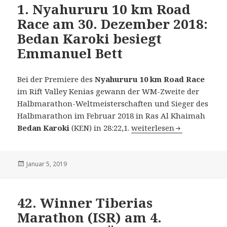
1. Nyahururu 10 km Road
Race am 30. Dezember 2018:
Bedan Karoki besiegt
Emmanuel Bett
Bei der Premiere des
Nyahururu 10 km Road Race
im Rift Valley Kenias gewann der WM-Zweite der
Halbmarathon-Weltmeisterschaften und Sieger des
Halbmarathon im Februar 2018 in Ras Al Khaimah
1. Nyahururu 10 km Road 
Bedan Karoki
(KEN) in 28:22,1.
weiterlesen
Veröffentlicht
Januar 5, 2019
am
42. Winner Tiberias
Marathon (ISR) am 4.