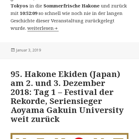
Tokyos
in die
Sommerfrische Hakone
und zurück
mit
10:52:09
so schnell wie noch nie in der langen
Geschichte dieser Veranstaltung zurückgelegt
95. Hakone Ekiden (Japan) am 2. und 3. Januar 20
wurde.
weiterlesen
Veröffentlicht
Januar 3, 2019
am
95. Hakone Ekiden (Japan)
am 2. und 3. Dezember
2018: Tag 1 – Festival der
Rekorde, Seriensieger
Aoyama Gakuin University
weit zurück