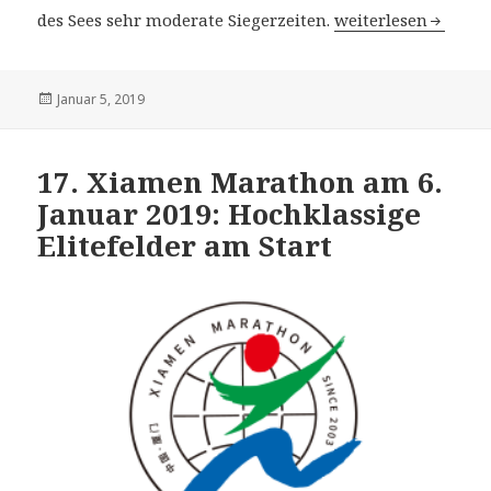
42. Winner Tiberia
des Sees sehr moderate Siegerzeiten.
weiterlesen
Veröffentlicht
Januar 5, 2019
am
17. Xiamen Marathon am 6.
Januar 2019: Hochklassige
Elitefelder am Start