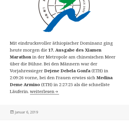
Mit eindrucksvoller äthiopischer Dominanz ging
heute morgen die
17. Ausgabe des Xiamen
Marathon
in der Metropole am chinesischen Meer
über die Bühne. Bei den Männern war der
Vorjahressieger
Dejene Debela Gonfa
(ETH) in
2:09:26 vorne, bei den Frauen erwies sich
Medina
Deme Armino
(ETH) in 2:27:25 als die schnellste
17. Xiamen Marathon (China) am 6. Januar 2019
Läuferin.
weiterlesen
Veröffentlicht
Januar 6, 2019
am