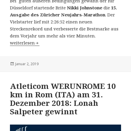
Bei guten äußeren Bedingungen gewann der für
Düsseldorf startende Brite
Nikki Johnstone
die
15.
Ausgabe des Züricher Neujahrs-Marathon
. Der
Vielstarter lief mit 2:26:52 einen neuen
Streckenrekord und verbesserte die Bestmarke aus
dem Vorjahr um mehr als vier Minuten.
15. Züricher Neujahrsmarathon am 1. Januar 2019: “Welt
weiterlesen
Veröffentlicht
Januar 2, 2019
am
Atleticom WERUNROME 10
km in Rom (ITA) am 31.
Dezember 2018: Lonah
Salpeter gewinnt