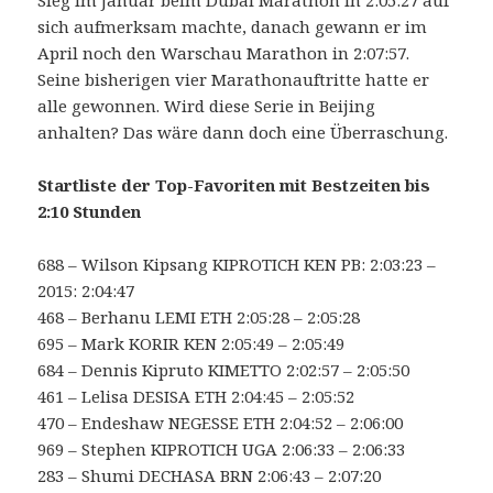
Sieg im Januar beim Dubai Marathon in 2:05:27 auf
sich aufmerksam machte, danach gewann er im
April noch den Warschau Marathon in 2:07:57.
Seine bisherigen vier Marathonauftritte hatte er
alle gewonnen. Wird diese Serie in Beijing
anhalten? Das wäre dann doch eine Überraschung.
Startliste der Top-Favoriten mit Bestzeiten bis
2:10 Stunden
688 – Wilson Kipsang KIPROTICH KEN PB: 2:03:23 –
2015: 2:04:47
468 – Berhanu LEMI ETH 2:05:28 – 2:05:28
695 – Mark KORIR KEN 2:05:49 – 2:05:49
684 – Dennis Kipruto KIMETTO 2:02:57 – 2:05:50
461 – Lelisa DESISA ETH 2:04:45 – 2:05:52
470 – Endeshaw NEGESSE ETH 2:04:52 – 2:06:00
969 – Stephen KIPROTICH UGA 2:06:33 – 2:06:33
283 – Shumi DECHASA BRN 2:06:43 – 2:07:20