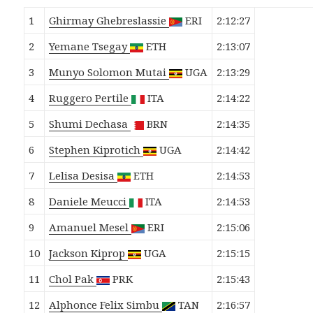
1
Ghirmay
Ghebreslassie
ERI
2:12:27
2
Yemane
Tsegay
ETH
2:13:07
3
Munyo Solomon
Mutai
UGA
2:13:29
4
Ruggero
Pertile
ITA
2:14:22
5
Shumi
Dechasa
BRN
2:14:35
6
Stephen
Kiprotich
UGA
2:14:42
7
Lelisa
Desisa
ETH
2:14:53
8
Daniele
Meucci
ITA
2:14:53
9
Amanuel
Mesel
ERI
2:15:06
10
Jackson
Kiprop
UGA
2:15:15
11
Chol
Pak
PRK
2:15:43
12
Alphonce Felix
Simbu
TAN
2:16:57