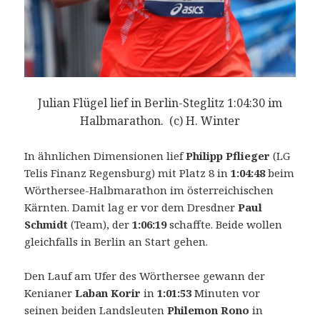
Julian Flügel lief in Berlin-Steglitz 1:04:30 im
Halbmarathon. (c) H. Winter
In ähnlichen Dimensionen lief
Philipp Pflieger
(LG
Telis Finanz Regensburg) mit Platz 8 in
1:04:48
beim
Wörthersee-Halbmarathon im österreichischen
Kärnten. Damit lag er vor dem Dresdner
Paul
Schmidt
(Team), der
1:06:19
schaffte. Beide wollen
gleichfalls in Berlin an Start gehen.
Den Lauf am Ufer des Wörthersee gewann der
Kenianer
Laban Korir
in
1:01:53
Minuten vor
seinen beiden Landsleuten
Philemon Rono
in