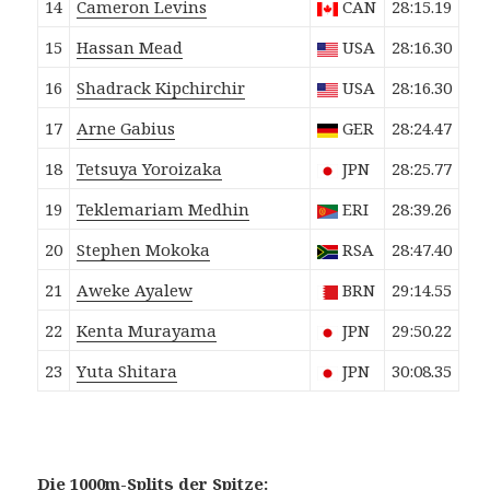
14
Cameron
Levins
CAN
28:15.19
15
Hassan
Mead
USA
28:16.30
16
Shadrack
Kipchirchir
USA
28:16.30
17
Arne
Gabius
GER
28:24.47
18
Tetsuya
Yoroizaka
JPN
28:25.77
19
Teklemariam
Medhin
ERI
28:39.26
20
Stephen
Mokoka
RSA
28:47.40
21
Aweke
Ayalew
BRN
29:14.55
22
Kenta
Murayama
JPN
29:50.22
23
Yuta
Shitara
JPN
30:08.35
Die 1000m-Splits der Spitze: