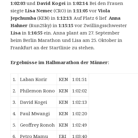
1:02:03
und
David Kogei
in
1:02:14
. Bei den Frauen
siegte
Lisa Nemec
(CRO) in
1:11:05
vor
Viola
Jepchumba
(KEN) in
1:12:13
. Auf Platz 6 lief
Anna
Hahner
(Run2Sky) in
1:15:15
vor Zwillingsschwester
Lisa
in
1:16:55
ein. Anna plant am 27. September
beim Berlin Marathon und Lisa am 25. Oktober in
Frankfurt an der Startlinie zu stehen.
Ergebnisse im Halbmarathon der Männer:
1.
Laban Korir
KEN
1:01:51
2.
Philemon Rono
KEN
1:02:02
3.
David Kogei
KEN
1:02:13
4.
Paul Mwangi
KEN
1:02:20
5.
Geoffrey Ronoh
KEN
1:02:49
6.
Petro Mamu
ERI
1:03:40