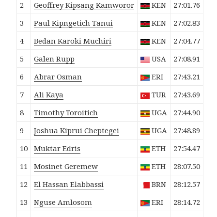
2
Geoffrey Kipsang
Kamworor
KEN
27:01.76
3
Paul Kipngetich
Tanui
KEN
27:02.83
4
Bedan Karoki
Muchiri
KEN
27:04.77
5
Galen
Rupp
USA
27:08.91
6
Abrar
Osman
ERI
27:43.21
7
Ali
Kaya
TUR
27:43.69
8
Timothy
Toroitich
UGA
27:44.90
9
Joshua Kiprui
Cheptegei
UGA
27:48.89
10
Muktar
Edris
ETH
27:54.47
11
Mosinet
Geremew
ETH
28:07.50
12
El Hassan
Elabbassi
BRN
28:12.57
13
Nguse
Amlosom
ERI
28:14.72