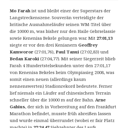
Mo Farah
ist und bleibt einer der Superstars der
Langstreckenszene. Souverän verteidigte der
britische Ausnahmeläufer seinen WM-Titel über
die 10000 m, was bisher nur den Haile Gebrselassie
sowie Kenenisa Bekele gelungen war. Mit
27:01,13
siegte er vor den drei Kenianern
Geoffrey
Kamworor
(27:01,76),
Paul Tanui
(27:02,83) und
Bedan Karoki
(27:04,77). Mit seiner Siegerzeit blieb
Farah 4 Hundertstelsekunden unter den 27:01,17
von Kenenisa Bekeles beim Olympiasieg 2008, was
somit einen neuen (allerdings kaum
nennenswerten) Stadionrekord bedeutete. Ferner
lief niemals ein Läufer auf chinesischem Terrain
schneller über die 10000 m auf der Bahn.
Arne
Gabius
, der sich in Vorbereitung auf den Frankfurt
Marathon befindet, musste früh abreißen lassen
und wurde einmal überrundet (wobei er fair Platz
machte) in
27:24,47
Siebzehnter des Laufs.